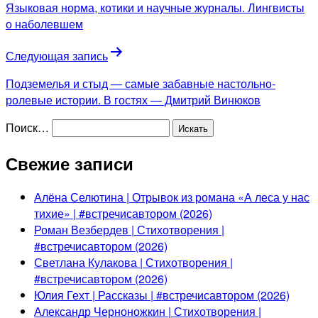
Языковая норма, котики и научные журналы. Лингвисты
о наболевшем
Следующая запись
Подземелья и стыд — самые забавные настольно-
ролевые истории. В гостях — Дмитрий Винюков
Поиск…
Свежие записи
Алёна Селютина | Отрывок из романа «А леса у нас
тихие» | #встречисавтором (2026)
Роман Везбердев | Стихотворения |
#встречисавтором (2026)
Светлана Кулакова | Стихотворения |
#встречисавтором (2026)
Юлия Гехт | Рассказы | #встречисавтором (2026)
Александр Черноножкин | Стихотворения |