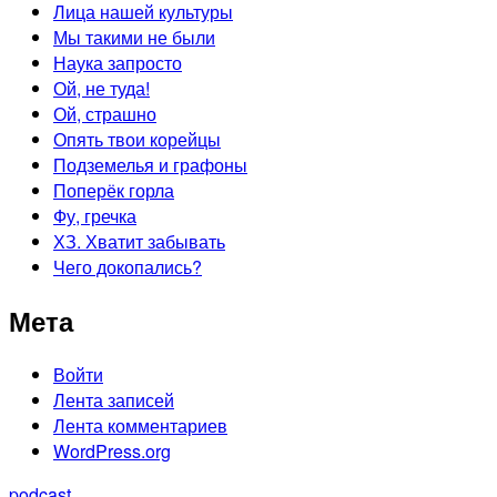
Лица нашей культуры
Мы такими не были
Наука запросто
Ой, не туда!
Ой, страшно
Опять твои корейцы
Подземелья и графоны
Поперёк горла
Фу, гречка
ХЗ. Хватит забывать
Чего докопались?
Мета
Войти
Лента записей
Лента комментариев
WordPress.org
podcast