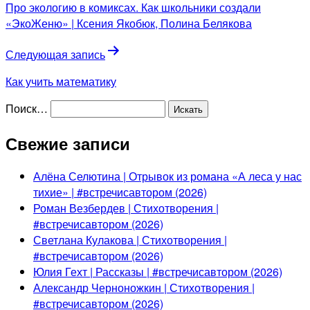
Про экологию в комиксах. Как школьники создали
«ЭкоЖеню» | Ксения Якобюк, Полина Белякова
Следующая запись
Как учить математику
Поиск…
Свежие записи
Алёна Селютина | Отрывок из романа «А леса у нас
тихие» | #встречисавтором (2026)
Роман Везбердев | Стихотворения |
#встречисавтором (2026)
Светлана Кулакова | Стихотворения |
#встречисавтором (2026)
Юлия Гехт | Рассказы | #встречисавтором (2026)
Александр Черноножкин | Стихотворения |
#встречисавтором (2026)