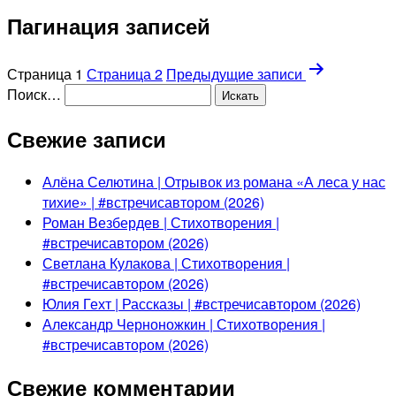
Пагинация записей
Страница 1
Страница 2
Предыдущие
записи
Поиск…
Свежие записи
Алёна Селютина | Отрывок из романа «А леса у нас
тихие» | #встречисавтором (2026)
Роман Везбердев | Стихотворения |
#встречисавтором (2026)
Светлана Кулакова | Стихотворения |
#встречисавтором (2026)
Юлия Гехт | Рассказы | #встречисавтором (2026)
Александр Черноножкин | Стихотворения |
#встречисавтором (2026)
Свежие комментарии