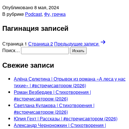
Опубликовано
8 мая, 2024
В рубрике
Podcast
,
Фу, гречка
Пагинация записей
Страница 1
Страница 2
Предыдущие
записи
Поиск…
Свежие записи
Алёна Селютина | Отрывок из романа «А леса у нас
тихие» | #встречисавтором (2026)
Роман Везбердев | Стихотворения |
#встречисавтором (2026)
Светлана Кулакова | Стихотворения |
#встречисавтором (2026)
Юлия Гехт | Рассказы | #встречисавтором (2026)
Александр Черноножкин | Стихотворения |