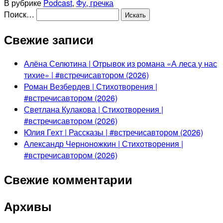
В рубрике
Podcast
,
Фу, гречка
Поиск…
Свежие записи
Алёна Селютина | Отрывок из романа «А леса у нас
тихие» | #встречисавтором (2026)
Роман Везбердев | Стихотворения |
#встречисавтором (2026)
Светлана Кулакова | Стихотворения |
#встречисавтором (2026)
Юлия Гехт | Рассказы | #встречисавтором (2026)
Александр Черноножкин | Стихотворения |
#встречисавтором (2026)
Свежие комментарии
Архивы