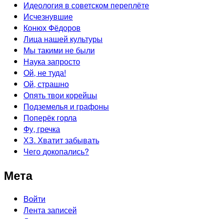
Идеология в советском переплёте
Исчезнувшие
Конюх Фёдоров
Лица нашей культуры
Мы такими не были
Наука запросто
Ой, не туда!
Ой, страшно
Опять твои корейцы
Подземелья и графоны
Поперёк горла
Фу, гречка
ХЗ. Хватит забывать
Чего докопались?
Мета
Войти
Лента записей