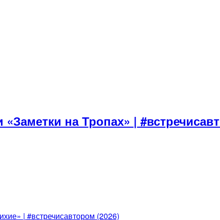
 «Заметки на Тропах» | #встречисавт
ихие» | #встречисавтором (2026)