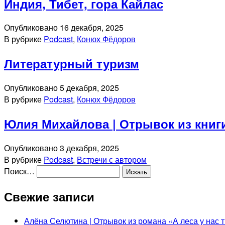
Индия, Тибет, гора Кайлас
Опубликовано
16 декабря, 2025
В рубрике
Podcast
,
Конюх Фёдоров
Литературный туризм
Опубликовано
5 декабря, 2025
В рубрике
Podcast
,
Конюх Фёдоров
Юлия Михайлова | Отрывок из книги
Опубликовано
3 декабря, 2025
В рубрике
Podcast
,
Встречи с автором
Поиск…
Свежие записи
Алёна Селютина | Отрывок из романа «А леса у нас т