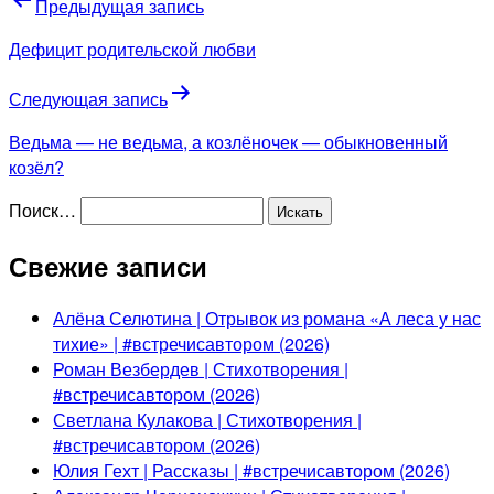
Предыдущая запись
Дефицит родительской любви
Следующая запись
Ведьма — не ведьма, а козлёночек — обыкновенный
козёл?
Поиск…
Свежие записи
Алёна Селютина | Отрывок из романа «А леса у нас
тихие» | #встречисавтором (2026)
Роман Везбердев | Стихотворения |
#встречисавтором (2026)
Светлана Кулакова | Стихотворения |
#встречисавтором (2026)
Юлия Гехт | Рассказы | #встречисавтором (2026)