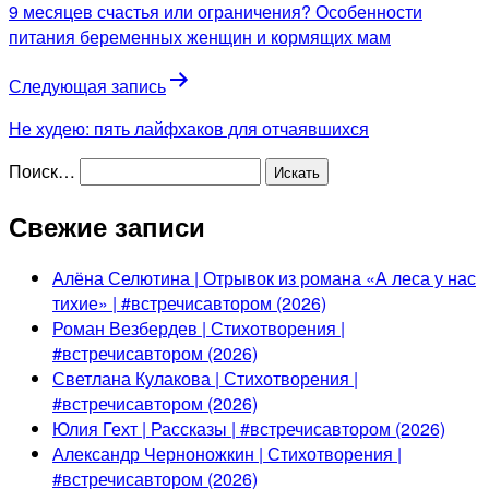
9 месяцев счастья или ограничения? Особенности
питания беременных женщин и кормящих мам
Следующая запись
Не худею: пять лайфхаков для отчаявшихся
Поиск…
Свежие записи
Алёна Селютина | Отрывок из романа «А леса у нас
тихие» | #встречисавтором (2026)
Роман Везбердев | Стихотворения |
#встречисавтором (2026)
Светлана Кулакова | Стихотворения |
#встречисавтором (2026)
Юлия Гехт | Рассказы | #встречисавтором (2026)
Александр Черноножкин | Стихотворения |
#встречисавтором (2026)