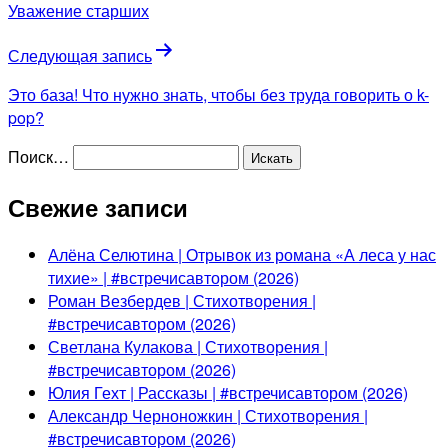
Уважение старших
Следующая запись
Это база! Что нужно знать, чтобы без труда говорить о k-
pop?
Поиск…
Свежие записи
Алёна Селютина | Отрывок из романа «А леса у нас
тихие» | #встречисавтором (2026)
Роман Везбердев | Стихотворения |
#встречисавтором (2026)
Светлана Кулакова | Стихотворения |
#встречисавтором (2026)
Юлия Гехт | Рассказы | #встречисавтором (2026)
Александр Черноножкин | Стихотворения |
#встречисавтором (2026)