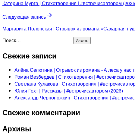
Катерина Мурга | Стихотворения | #встречисавтором (2025
Следующая запись
Маргарита Полонская | Отрывок из романа «Сахарная пудр
Поиск…
Свежие записи
Алёна Селютина | Отрывок из романа «А леса у нас т
Роман Везбердев | Стихотворения | #встречисавторо
Светлана Кулакова | Стихотворения | #встречисавтор
Юлия Гехт | Рассказы | #встречисавтором (2026)
Александр Черноножкин | Стихотворения | #встречис
Свежие комментарии
Архивы