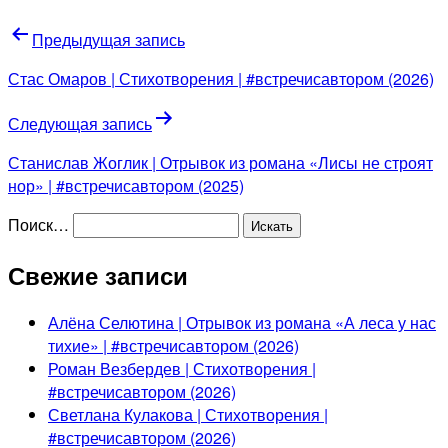
Предыдущая запись
Стас Омаров | Стихотворения | #встречисавтором (2026)
Следующая запись
Станислав Жоглик | Отрывок из романа «Лисы не строят
нор» | #встречисавтором (2025)
Поиск…
Свежие записи
Алёна Селютина | Отрывок из романа «А леса у нас
тихие» | #встречисавтором (2026)
Роман Везбердев | Стихотворения |
#встречисавтором (2026)
Светлана Кулакова | Стихотворения |
#встречисавтором (2026)