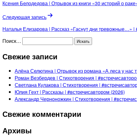
Ксения Белодедова | Отрывок из книги «30 историй о раке»
Следующая запись
Наталья Елизарова | Рассказ «Гаснут дни тревожные…» | 
Поиск…
Свежие записи
Алёна Селютина | Отрывок из романа «А леса у нас т
Роман Везбердев | Стихотворения | #встречисавторо
Светлана Кулакова | Стихотворения | #встречисавтор
Юлия Гехт | Рассказы | #встречисавтором (2026)
Александр Черноножкин | Стихотворения | #встречис
Свежие комментарии
Архивы