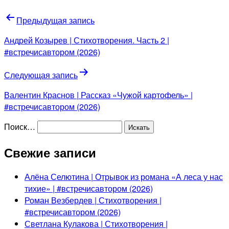
Предыдущая запись
Андрей Козырев | Стихотворения. Часть 2 |
#встречисавтором (2026)
Следующая запись
Валентин Краснов | Рассказ «Чужой картофель» |
#встречисавтором (2026)
Поиск…
Свежие записи
Алёна Селютина | Отрывок из романа «А леса у нас
тихие» | #встречисавтором (2026)
Роман Везбердев | Стихотворения |
#встречисавтором (2026)
Светлана Кулакова | Стихотворения |