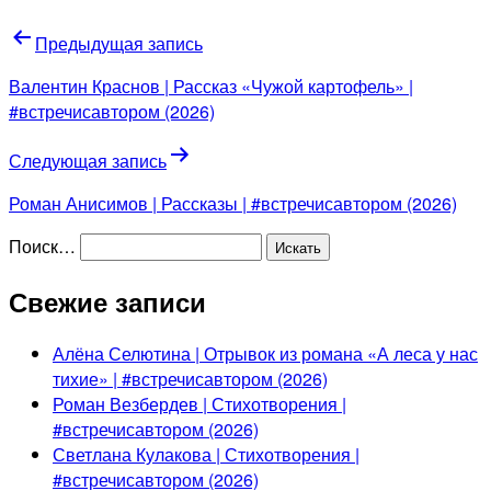
Предыдущая запись
Валентин Краснов | Рассказ «Чужой картофель» |
#встречисавтором (2026)
Следующая запись
Роман Анисимов | Рассказы | #встречисавтором (2026)
Поиск…
Свежие записи
Алёна Селютина | Отрывок из романа «А леса у нас
тихие» | #встречисавтором (2026)
Роман Везбердев | Стихотворения |
#встречисавтором (2026)
Светлана Кулакова | Стихотворения |
#встречисавтором (2026)