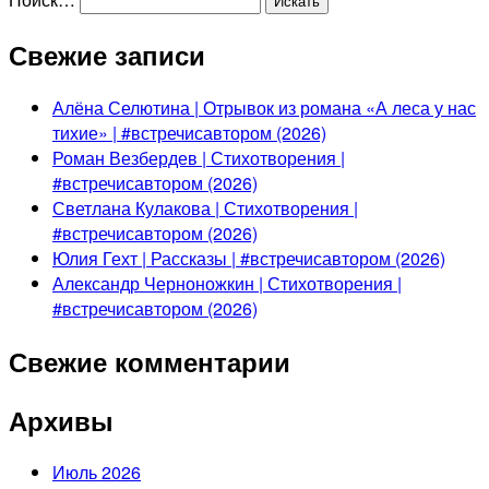
Свежие записи
Алёна Селютина | Отрывок из романа «А леса у нас
тихие» | #встречисавтором (2026)
Роман Везбердев | Стихотворения |
#встречисавтором (2026)
Светлана Кулакова | Стихотворения |
#встречисавтором (2026)
Юлия Гехт | Рассказы | #встречисавтором (2026)
Александр Черноножкин | Стихотворения |
#встречисавтором (2026)
Свежие комментарии
Архивы
Июль 2026