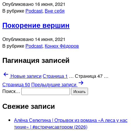
Опубликовано
16 июня, 2021
В рубрике
Podcast
,
Вне себя
Покорение вершин
Опубликовано
14 июня, 2021
В рубрике
Podcast
,
Конюх Фёдоров
Пагинация записей
Новые
записи
Страница 1
…
Страница 47
…
Страница 50
Предыдущие
записи
Поиск…
Свежие записи
Алёна Селютина | Отрывок из романа «А леса у нас
тихие» | #встречисавтором (2026)