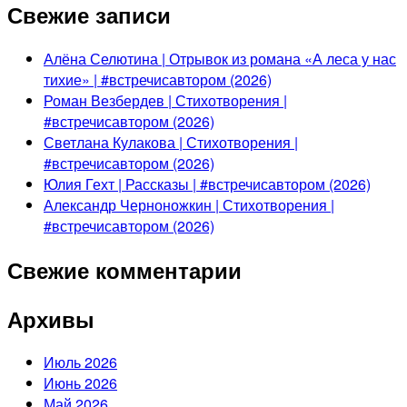
Свежие записи
Алёна Селютина | Отрывок из романа «А леса у нас
тихие» | #встречисавтором (2026)
Роман Везбердев | Стихотворения |
#встречисавтором (2026)
Светлана Кулакова | Стихотворения |
#встречисавтором (2026)
Юлия Гехт | Рассказы | #встречисавтором (2026)
Александр Черноножкин | Стихотворения |
#встречисавтором (2026)
Свежие комментарии
Архивы
Июль 2026
Июнь 2026
Май 2026