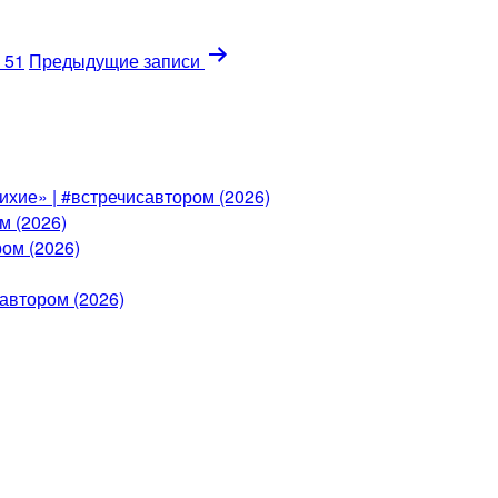
 51
Предыдущие
записи
ихие» | #встречисавтором (2026)
м (2026)
ом (2026)
автором (2026)