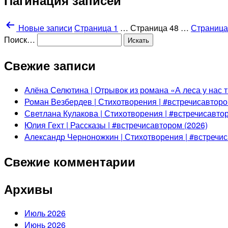
Пагинация записей
Новые
записи
Страница 1
…
Страница 48
…
Страница
Поиск…
Свежие записи
Алёна Селютина | Отрывок из романа «А леса у нас т
Роман Везбердев | Стихотворения | #встречисавторо
Светлана Кулакова | Стихотворения | #встречисавтор
Юлия Гехт | Рассказы | #встречисавтором (2026)
Александр Черноножкин | Стихотворения | #встречис
Свежие комментарии
Архивы
Июль 2026
Июнь 2026