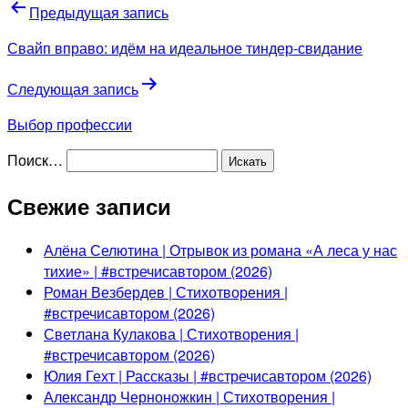
Предыдущая запись
Свайп вправо: идём на идеальное тиндер-свидание
Следующая запись
Выбор профессии
Поиск…
Свежие записи
Алёна Селютина | Отрывок из романа «А леса у нас
тихие» | #встречисавтором (2026)
Роман Везбердев | Стихотворения |
#встречисавтором (2026)
Светлана Кулакова | Стихотворения |
#встречисавтором (2026)
Юлия Гехт | Рассказы | #встречисавтором (2026)
Александр Черноножкин | Стихотворения |