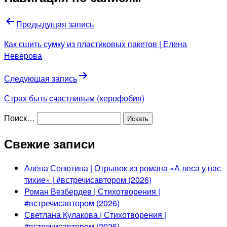
Предыдущая запись
Как сшить сумку из пластиковых пакетов | Елена
Неверова
Следующая запись
Страх быть счастливым (херофобия)
Поиск…
Свежие записи
Алёна Селютина | Отрывок из романа «А леса у нас
тихие» | #встречисавтором (2026)
Роман Везбердев | Стихотворения |
#встречисавтором (2026)
Светлана Кулакова | Стихотворения |
#встречисавтором (2026)