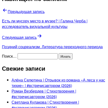
Предыдущая запись
Есть ли мусору место в музее? | Галина Черба |
исследователь визуальной культуры
Следующая запись
Поздний соцреализм. Литература переходного периода
Поиск…
Свежие записи
Алёна Селютина | Отрывок из романа «А леса у нас
тихие» | #встречисавтором (2026)
Роман Везбердев | Стихотворения |
#встречисавтором (2026)
Светлана Кулакова | Стихотворения |
#встречисавтором (2026)